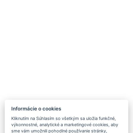
Elektrická kanvica
REZERVUJTE TERAZ
SPÄŤ DO IZIEB
rezervacie@penzionvalaska.sk
+421 904 656 877
Dolný Smokovec 18, 062 01 Vysoké Tatry
Informácie o cookies
Kliknutím na Súhlasím so všetkým sa uložia funkčné,
výkonnostné, analytické a marketingové cookies, aby
sme vám umožnili pohodlné používanie stránky,