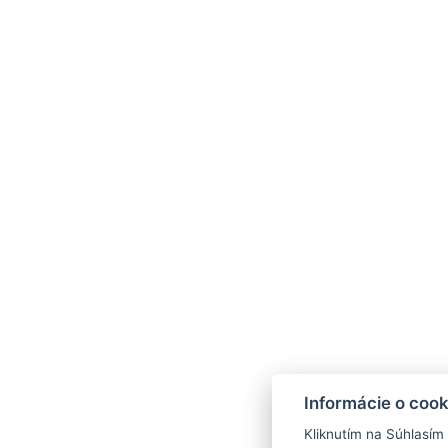
rezervacie@penzionvalaska.sk
+421 904 656 877
Informácie o cook
Dolný Smokovec 18, 062 01
Kliknutím na Súhlasím